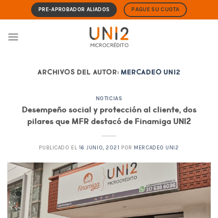
Skip
PRE-APROBADOR ALIADOS
PAGUE SU CUOTA
to
content
ARCHIVOS DEL AUTOR:
MERCADEO UNI2
NOTICIAS
Desempeño social y protección al cliente, dos
pilares que MFR destacó de Finamiga UNI2
PUBLICADO EL
16 JUNIO, 2021
POR
MERCADEO UNI2