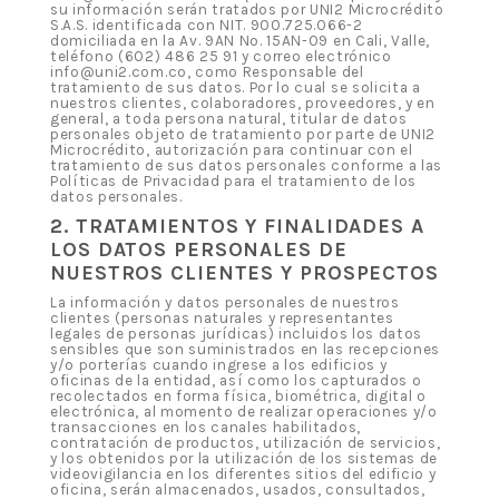
su información serán tratados por UNI2 Microcrédito
S.A.S. identificada con NIT. 900.725.066-2
domiciliada en la Av. 9AN No. 15AN-09 en Cali, Valle,
teléfono (602) 486 25 91 y correo electrónico
info@uni2.com.co, como Responsable del
tratamiento de sus datos. Por lo cual se solicita a
nuestros clientes, colaboradores, proveedores, y en
general, a toda persona natural, titular de datos
personales objeto de tratamiento por parte de UNI2
Microcrédito, autorización para continuar con el
tratamiento de sus datos personales conforme a las
Políticas de Privacidad para el tratamiento de los
datos personales.
2. TRATAMIENTOS Y FINALIDADES A
LOS DATOS PERSONALES DE
NUESTROS CLIENTES Y PROSPECTOS
La información y datos personales de nuestros
clientes (personas naturales y representantes
legales de personas jurídicas) incluidos los datos
sensibles que son suministrados en las recepciones
y/o porterías cuando ingrese a los edificios y
oficinas de la entidad, así como los capturados o
recolectados en forma física, biométrica, digital o
electrónica, al momento de realizar operaciones y/o
transacciones en los canales habilitados,
contratación de productos, utilización de servicios,
y los obtenidos por la utilización de los sistemas de
videovigilancia en los diferentes sitios del edificio y
oficina, serán almacenados, usados, consultados,