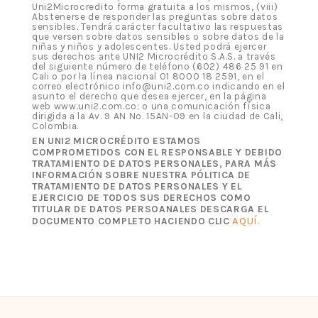
Uni2Microcredito forma gratuita a los mismos, (viii)
Abstenerse de responder las preguntas sobre datos
sensibles. Tendrá carácter facultativo las respuestas
que versen sobre datos sensibles o sobre datos de la
niñas y niños y adolescentes. Usted podrá ejercer
sus derechos ante UNI2 Microcrédito S.A.S. a través
del siguiente número de teléfono (602) 486 25 91 en
Cali o por la línea nacional 01 8000 18 2591, en el
correo electrónico info@uni2.com.co indicando en el
asunto el derecho que desea ejercer, en la página
web www.uni2.com.co; o una comunicación física
dirigida a la Av. 9 AN No. 15AN-09 en la ciudad de Cali,
Colombia.
EN UNI2 MICROCRÉDITO ESTAMOS
COMPROMETIDOS CON EL RESPONSABLE Y DEBIDO
TRATAMIENTO DE DATOS PERSONALES, PARA MÁS
INFORMACIÓN SOBRE NUESTRA PÓLITICA DE
TRATAMIENTO DE DATOS PERSONALES Y EL
EJERCICIO DE TODOS SUS DERECHOS COMO
TITULAR DE DATOS PERSOANALES DESCARGA EL
AQUÍ.
DOCUMENTO COMPLETO HACIENDO CLIC