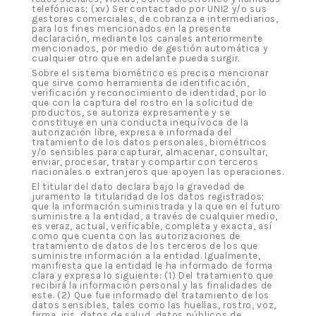
telefónicas; (xv) Ser contactado por UNI2 y/o sus
gestores comerciales, de cobranza e intermediarios,
para los fines mencionados en la presente
declaración, mediante los canales anteriormente
mencionados, por medio de gestión automática y
cualquier otro que en adelante pueda surgir.
Sobre el sistema biométrico es preciso mencionar
que sirve como herramienta de identificación,
verificación y reconocimiento de identidad, por lo
que con la captura del rostro en la solicitud de
productos, se autoriza expresamente y se
constituye en una conducta inequívoca de la
autorización libre, expresa e informada del
tratamiento de los datos personales, biométricos
y/o sensibles para capturar, almacenar, consultar,
enviar, procesar, tratar y compartir con terceros
nacionales o extranjeros que apoyen las operaciones.
El titular del dato declara bajo la gravedad de
juramento la titularidad de los datos registrados;
que la información suministrada y la que en el futuro
suministre a la entidad, a través de cualquier medio,
es veraz, actual, verificable, completa y exacta, así
como que cuenta con las autorizaciones de
tratamiento de datos de los terceros de los que
suministre información a la entidad. Igualmente,
manifiesta que la entidad le ha informado de forma
clara y expresa lo siguiente: (1) Del tratamiento que
recibirá la información personal y las finalidades de
este. (2) Que fue informado del tratamiento de los
datos sensibles, tales como las huellas, rostro, voz,
firma, iris, datos de salud, datos públicos de