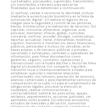
custodiados, procesados, suprimidos, transmitidos
y/o transferidos a terceros para aplicar las
finalidades que se determinan a continuación:
(i) verificar, validar o reconocer la identidad, incluso
mediante la autenticación biométrica en la firma de
autorización digital.; (ii) realizar el registro de su
imagen para la seguridad y control de las personas,
bienes, instalaciones y la realización de servicios; (iii)
capturar, consultar, almacenar, organizar, usar,
procesar, mantener, ofrecer, grabar, custodiar,
conservar, verificar, acceder, divulgar, comercializar,
reportar, actualizar, tratar, intercambiar, modificar,
suprimir, transmitir o transferir los datos financieros,
públicos, personales e incluso los sensibles, ante
bases propias o de terceros, públicas o privadas,
nacionales o extranjeras, centrales u operadores de
información, para firmar documentos como
garantías, seguros, contratos, operaciones y
transacciones con la huella dactilar o factor de firma
digital y/o biométrica; (iv) compartir, transferir,
transmitir local o internacionalmente a filiales para
establecer, ejecutar o mantener relaciones
contractuales con terceros, prestación de servicios,
alianzas comerciales o para implementar servicios de
computación en la nube; (v) para el cumplimiento de
obligaciones legales, procesar la atención al
ciudadano, realizar comunicaciones y
contactabilidad, tramitar las peticiones, quejas,
reclamos, requerimientos, acciones judiciales, ser
aportados como prueba; (vi) efectuar encuestas,
estudios de mercadeo y del sector, suministrar
información de contacto comercial, contrastar o