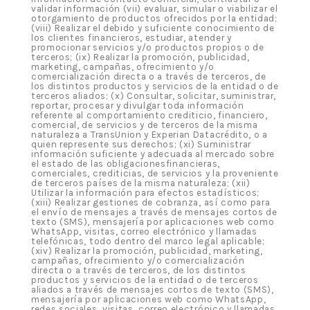
validar información (vii) evaluar, simular o viabilizar el
otorgamiento de productos ofrecidos por la entidad;
(viii) Realizar el debido y suficiente conocimiento de
los clientes financieros, estudiar, atender y
promocionar servicios y/o productos propios o de
terceros; (ix) Realizar la promoción, publicidad,
marketing, campañas, ofrecimiento y/o
comercialización directa o a través de terceros, de
los distintos productos y servicios de la entidad o de
terceros aliados; (x) Consultar, solicitar, suministrar,
reportar, procesar y divulgar toda información
referente al comportamiento crediticio, financiero,
comercial, de servicios y de terceros de la misma
naturaleza a TransUnion y Experian Datacrédito, o a
quien represente sus derechos; (xi) Suministrar
información suficiente y adecuada al mercado sobre
el estado de las obligacionesfinancieras,
comerciales, crediticias, de servicios y la proveniente
de terceros países de la misma naturaleza; (xii)
Utilizar la información para efectos estadísticos;
(xiii) Realizar gestiones de cobranza, así como para
el envío de mensajes a través de mensajes cortos de
texto (SMS), mensajería por aplicaciones web como
WhatsApp, visitas, correo electrónico y llamadas
telefónicas, todo dentro del marco legal aplicable;
(xiv) Realizar la promoción, publicidad, marketing,
campañas, ofrecimiento y/o comercialización
directa o a través de terceros, de los distintos
productos y servicios de la entidad o de terceros
aliados a través de mensajes cortos de texto (SMS),
mensajería por aplicaciones web como WhatsApp,
redes sociales, visitas, correo electrónico y llamadas