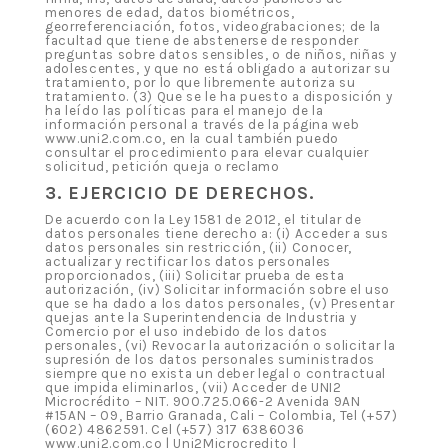
menores de edad, datos biométricos,
georreferenciación, fotos, videograbaciones; de la
facultad que tiene de abstenerse de responder
preguntas sobre datos sensibles, o de niños, niñas y
adolescentes, y que no está obligado a autorizar su
tratamiento, por lo que libremente autoriza su
tratamiento. (3) Que se le ha puesto a disposición y
ha leído las políticas para el manejo de la
información personal a través de la página web
www.uni2.com.co, en la cual también puedo
consultar el procedimiento para elevar cualquier
solicitud, petición queja o reclamo
3. EJERCICIO DE DERECHOS.
De acuerdo con la Ley 1581 de 2012, el titular de
datos personales tiene derecho a: (i) Acceder a sus
datos personales sin restricción, (ii) Conocer,
actualizar y rectificar los datos personales
proporcionados, (iii) Solicitar prueba de esta
autorización, (iv) Solicitar información sobre el uso
que se ha dado a los datos personales, (v) Presentar
quejas ante la Superintendencia de Industria y
Comercio por el uso indebido de los datos
personales, (vi) Revocar la autorización o solicitar la
supresión de los datos personales suministrados
siempre que no exista un deber legal o contractual
que impida eliminarlos, (vii) Acceder de UNI2
Microcrédito – NIT. 900.725.066-2 Avenida 9AN
#15AN – 09, Barrio Granada, Cali – Colombia, Tel (+57)
(602) 4862591. Cel (+57) 317 6386036
www.uni2.com.co | Uni2Microcredito |