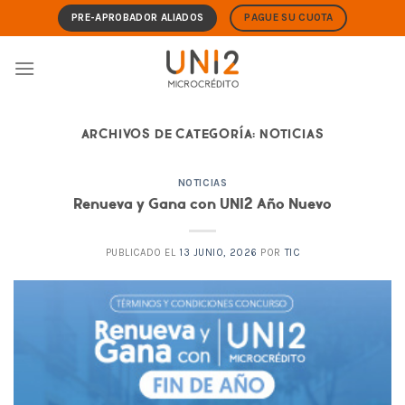
Skip
PRE-APROBADOR ALIADOS
PAGUE SU CUOTA
to
content
ARCHIVOS DE CATEGORÍA:
NOTICIAS
NOTICIAS
Renueva y Gana con UNI2 Año Nuevo
PUBLICADO EL
13 JUNIO, 2026
POR
TIC