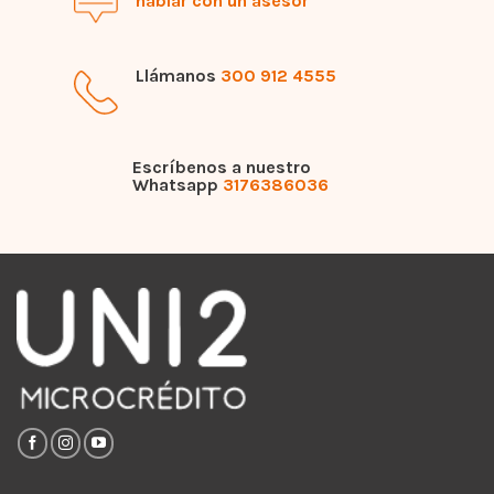
hablar con un asesor
Llámanos
300 912 4555
Escríbenos a nuestro
Whatsapp
3176386036