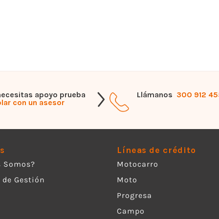
necesitas apoyo prueba
Llámanos
300 912 4
lar con un asesor
s
Líneas de crédito
s Somos?
Motocarro
 de Gestión
Moto
Progresa
Campo