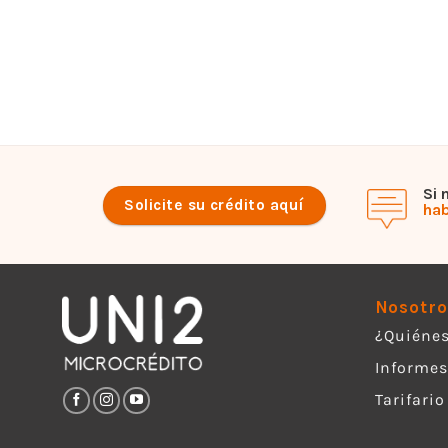
Si 
Solicite su crédito aquí
hab
Nosotro
¿Quiéne
Informes
Tarifario