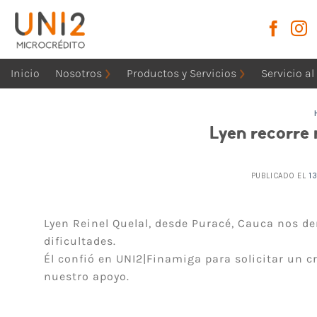
Skip
to
content
Inicio
Nosotros
Productos y Servicios
Servicio al
Lyen recorre
PUBLICADO EL
1
Lyen Reinel Quelal, desde Puracé, Cauca nos d
dificultades.
Él confió en UNI2|Finamiga para solicitar un 
nuestro apoyo.
Reproductor