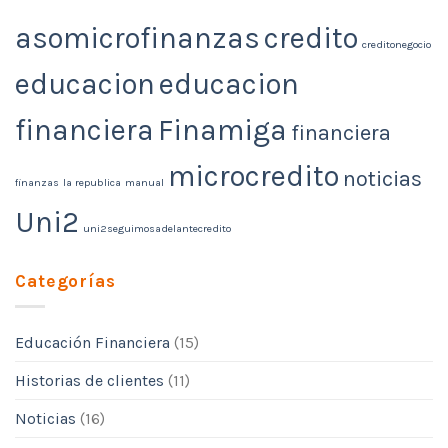
asomicrofinanzas
credito
creditonegocio
educacion
educacion
financiera
Finamiga
financiera
microcredito
noticias
finanzas
la republica
manual
Uni2
uni2seguimosadelantecredito
Categorías
Educación Financiera
(15)
Historias de clientes
(11)
Noticias
(16)