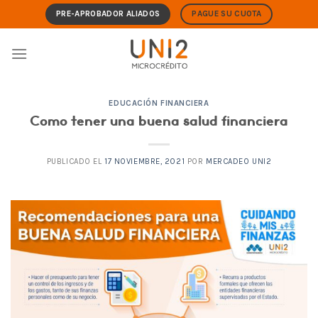
Skip
PRE-APROBADOR ALIADOS
PAGUE SU CUOTA
to
content
EDUCACIÓN FINANCIERA
Como tener una buena salud financiera
PUBLICADO EL
17 NOVIEMBRE, 2021
POR
MERCADEO UNI2