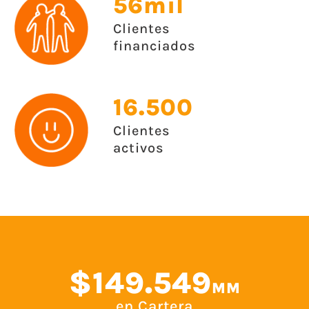
56mil
Clientes
financiados
16.500
Clientes
activos
$149.549
MM
en Cartera